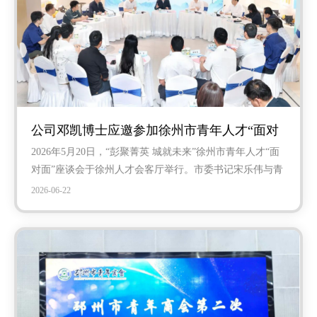
公司邓凯博士应邀参加徐州市青年人才“面对
2026年5月20日，“彭聚菁英 城就未来”徐州市青年人才“面
面”交流活动
对面”座谈会于徐州人才会客厅举行。市委书记宋乐伟与青
年人才代表座谈交流，市委常委、组织部部长薛强主持，
2026-06-22
副市长毛孝泉及各区、市直部门负责人参会。徐州举力新
材料总经理邓凯博士作为代表之一发言，汇报企业科创落
地情况。本次活动共有14位来自新材料、高端制造、数字
经济、生物医药等领域青年人才参会，围绕人才政策、科
创培育、产业协同等建言献策，交流氛围务实热烈。邓凯
博士介绍了公司研发团队、落地成果、主营产品与市场布
局，企业依托高层次研发团队，团队牵头制定了仿生干黏