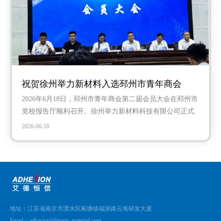
附领域的首个国家标准，深耕泛半导体仿生材料表界面操
控领域，落地徐州后借助本地产业配套与人才政策，完成
产线建设、产品验证与市场开拓，在泛半导体搬运材料领
域形成独特竞争优势。
祝贺徐州举力新材料入选邳州市青年商会
2026年6月18日，邳州市青年商会第二届会员大会在邳州市
党校报告厅顺利召开。徐州举力新材料科技有限公司正式
成为邳州市青年商会会员单位，公司总经理邓凯博士参
2026-06-18
会，经大会选举当选邳州市青年商会第二届理事会理事。
本次大会完成商会换届各项议程，汇聚全市新材料、先进
制造、商贸服务等各领域青年企业家，搭建政企沟通、产
业协作、资源互通的青年创业交流平台。能够加入邳州市
青年商会并当选理事，既是认可更是责任，企业将依托商
会...
地址：江苏省南京市溧水区柘塘镇福游路云海研发大厦
Email：adhesion@bionic-material.com