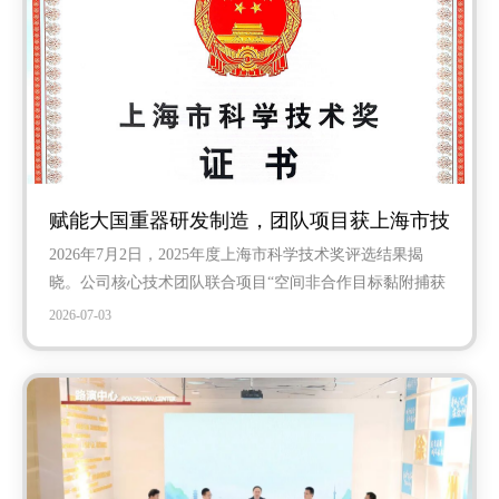
赋能大国重器研发制造，团队项目获上海市技
2026年7月2日，2025年度上海市科学技术奖评选结果揭
术发明奖一等奖
晓。公司核心技术团队联合项目“空间非合作目标黏附捕获
关键技术及应用”荣获上海市技术发明奖一等奖，彰显了团
2026-07-03
队在服务航空航天、国防重大工程领域的创新能力。